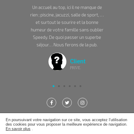
gîte est
Un accueil au top, ici il ne manque de
Nous 
plus de
rien ; piscine, jacuzzi, salle de sport, …
pour l’
ant.
et surtout le sourire et la bonne
Votre g
humeur de votre famille sans oublier
d
Speedy. De quoi passer un superbe
souha
séjour… Nous ferons de la pub.
Client
PRIVE
En poursuivant votre navigation sur ce site, vous acceptez l’utilisation
des cookies pour vous proposer la meilleure expérience de navigation.
En savoir plus
.
A LA PIE JOYEUSE 2019 © TOUS DROITS RÉSERVÉS