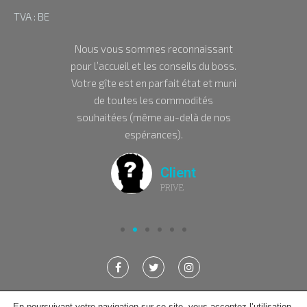
TVA : BE
nque de
Nous vous sommes reconnaissant
Nous
 sport, …
pour l’accueil et les conseils du boss.
chale
bonne
Votre gîte est en parfait état et muni
avon
oublier
de toutes les commodités
l’avez 
uperbe
souhaitées (même au-delà de nos
J’espèr
pub.
espérances).
Client
PRIVE
En poursuivant votre navigation sur ce site, vous acceptez l’utilisation